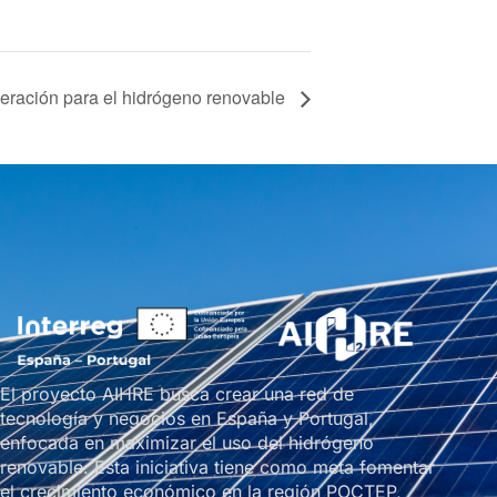
peración para el hidrógeno renovable
El proyecto AIHRE busca crear una red de
tecnología y negocios en España y Portugal,
enfocada en maximizar el uso del hidrógeno
renovable. Esta iniciativa tiene como meta fomentar
el crecimiento económico en la región POCTEP,