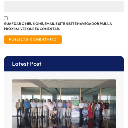
GUARDAR O MEU NOME, EMAIL E SITE NESTE NAVEGADOR PARA A
PRÓXIMA VEZ QUE EU COMENTAR.
Latest Post
O AI
ence
anos
coop
impu
o ec
do h
reno
espa
POC
Junh