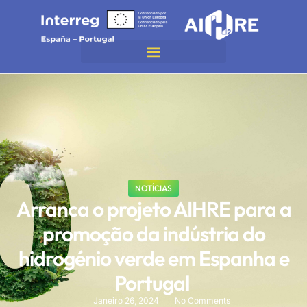
NOTÍCIAS
Arranca o projeto AIHRE para a
promoção da indústria do
hidrogénio verde em Espanha e
Portugal
Janeiro 26, 2024
No Comments