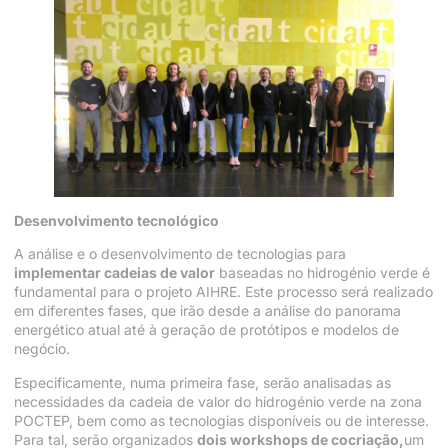
Desenvolvimento tecnológico
A análise e o desenvolvimento de tecnologias para
implementar cadeias de valor
baseadas no hidrogénio verde é
fundamental para o projeto AIHRE. Este processo será realizado
em diferentes fases, que irão desde a análise do panorama
energético atual até à geração de protótipos e modelos de
negócio.
Especificamente, numa primeira fase, serão analisadas as
necessidades da cadeia de valor do hidrogénio verde na zona
POCTEP, bem como as tecnologias disponíveis ou de interesse.
Para tal, serão organizados
dois workshops de cocriação,
um