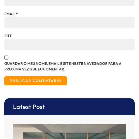
EMAIL
*
SITE
GUARDAR O MEU NOME, EMAIL E SITE NESTE NAVEGADOR PARA A
PRÓXIMA VEZ QUE EU COMENTAR.
Latest Post
O AI
ence
anos