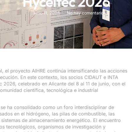
Hyceltec 2026
junio 11, 2026
No hay comentarios
l
, el proyecto AIHRE continúa intensificando las acciones
ejecución. En este contexto, los socios CIDAUT e INTA
 2026, celebrado en Alicante del 8 al 11 de junio, con el
comunidad científica, tecnológica e industrial
 se ha consolidado como un foro interdisciplinar de
sados en el hidrógeno, las pilas de combustible, las
 sistemas de almacenamiento energético. El encuentro
os tecnológicos, organismos de investigación y