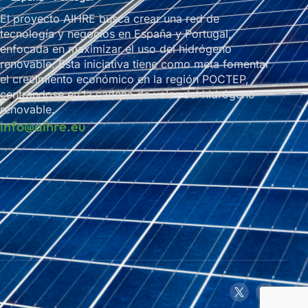
El proyecto AIHRE busca crear una red de
tecnología y negocios en España y Portugal,
enfocada en maximizar el uso del hidrógeno
renovable. Esta iniciativa tiene como meta fomentar
el crecimiento económico en la región POCTEP,
centrándose en la cadena de valor del hidrógeno
renovable.
info@aihre.eu