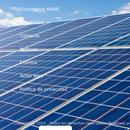
Ecosistema AIHRE
Resultados
Contacto
Noticias
Eventos
Aviso legal
Política de privacidad
Copyright© 2024 , Todos los derechos reservados. Realizado 