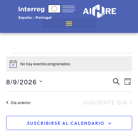
No hay eventos programados.
Aviso
Navega
8/9/2026
Nav
BUSCAR
DÍA
de
de
SELECCIONAR
FECHA.
vist
búsque
SIGUIENTE DÍA
Día anterior
de
y
Eve
vistas
de
SUSCRIBIRSE AL CALENDARIO
Eventos