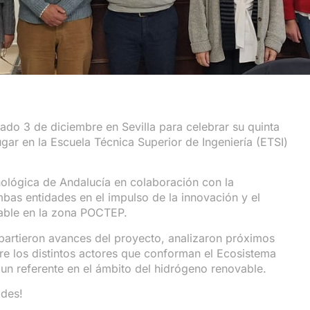
ado 3 de diciembre en Sevilla para celebrar su quinta
ugar en la Escuela Técnica Superior de Ingeniería (ETSI)
ológica de Andalucía en colaboración con la
mbas entidades en el impulso de la innovación y el
vable en la zona POCTEP.
partieron avances del proyecto, analizaron próximos
tre los distintos actores que conforman el Ecosistema
n referente en el ámbito del hidrógeno renovable.
ades!