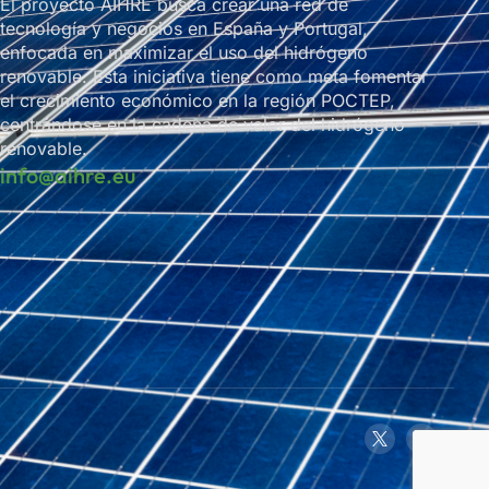
El proyecto AIHRE busca crear una red de
tecnología y negocios en España y Portugal,
enfocada en maximizar el uso del hidrógeno
renovable. Esta iniciativa tiene como meta fomentar
el crecimiento económico en la región POCTEP,
centrándose en la cadena de valor del hidrógeno
renovable.
info@aihre.eu