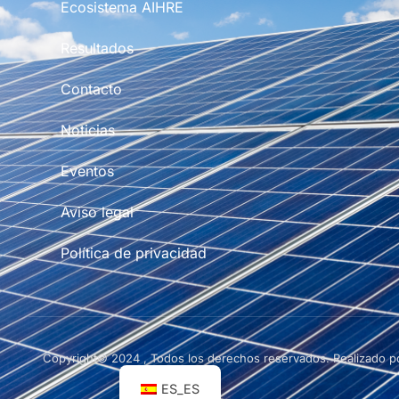
Ecosistema AIHRE
Resultados
Contacto
Noticias
Eventos
Aviso legal
Política de privacidad
Copyright© 2024 , Todos los derechos reservados. Realizado 
ES_ES